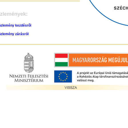
özlemények:
özlemény kezdésről
özlemény zárásról