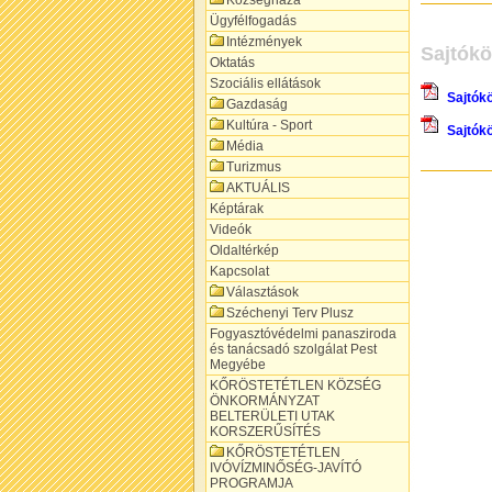
Községháza
Ügyfélfogadás
Intézmények
Sajtók
Oktatás
Szociális ellátások
Sajtók
Gazdaság
Kultúra - Sport
Sajtók
Média
Turizmus
AKTUÁLIS
Képtárak
Videók
Oldaltérkép
Kapcsolat
Választások
Széchenyi Terv Plusz
Fogyasztóvédelmi panasziroda
és tanácsadó szolgálat Pest
Megyébe
KŐRÖSTETÉTLEN KÖZSÉG
ÖNKORMÁNYZAT
BELTERÜLETI UTAK
KORSZERŰSÍTÉS
KŐRÖSTETÉTLEN
IVÓVÍZMINŐSÉG-JAVÍTÓ
PROGRAMJA