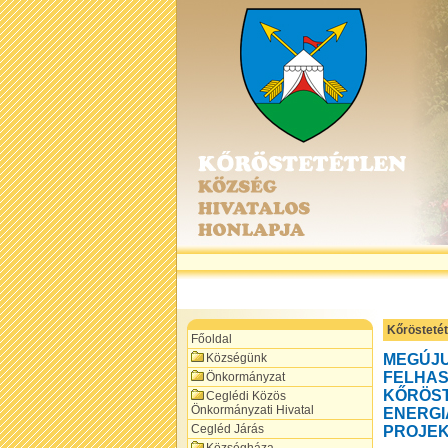
Kőrösteté
Főoldal
Községünk
MEGÚJ
FELHAS
Önkormányzat
KŐRÖST
Ceglédi Közös
Önkormányzati Hivatal
ENERGI
Cegléd Járás
PROJEK