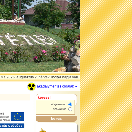
Ma
2026. augusztus 7.
péntek,
Ibolya
napja van.
akadálymentes oldalak »
kifejezésre:
szavakra: