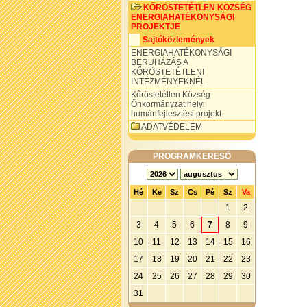
KŐRÖSTETÉTLEN KÖZSÉG
ENERGIAHATÉKONYSÁGI
PROJEKTJE
Sajtóközlemények
ENERGIAHATÉKONYSÁGI
BERUHÁZÁS A
KŐRÖSTETÉTLENI
INTÉZMÉNYEKNÉL
Kőröstetétlen Község
Önkormányzat helyi
humánfejlesztési projekt
ADATVÉDELEM
PROGRAMKERESŐ
Hé
Ke
Sz
Cs
Pé
Sz
Va
1
2
3
4
5
6
7
8
9
10
11
12
13
14
15
16
17
18
19
20
21
22
23
24
25
26
27
28
29
30
31