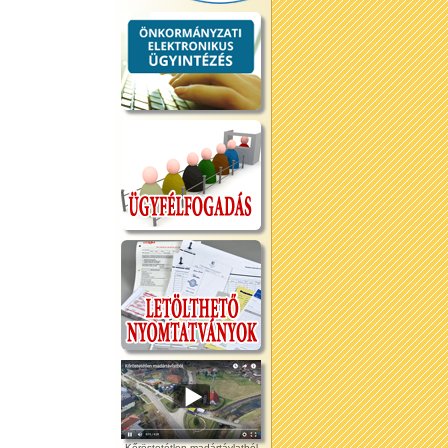
Kőröstetétlen madártávlatból