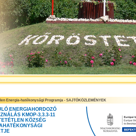
tlen Energia-hatékonysági Programja - SAJTÓKÖZLEMÉNYEK
ULÓ ENERGIAHORDOZÓ
ZNÁLÁS KMOP-3.3.3-11
ETÉTLEN KÖZSÉG
AHATÉKONYSÁGI
TJE