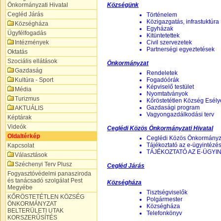
Önkormányzati Hivatal
Községünk
Cegléd Járás
Történelem
Közigazgatás, infrastuktúra
Községháza
Egyházak
Ügyfélfogadás
Kitüntetettek
Intézmények
Civil szervezetek
Partnerségi egyeztetések
Oktatás
Szociális ellátások
Önkormányzat
Gazdaság
Rendeletek
Kultúra - Sport
Fogadóórák
Képviselő testület
Média
Nyomtatványok
Turizmus
Kőröstetétlen Község Esél
Gazdasági program
AKTUÁLIS
Vagyongazdálkodási terv
Képtárak
Videók
Ceglédi Közös Önkormányzati Hivatal
Oldaltérkép
Ceglédi Közös Önkormányza
Tájékoztató az e-ügyintézés
Kapcsolat
TÁJÉKOZTATÓ AZ E-ÜGY
Választások
Széchenyi Terv Plusz
Cegléd Járás
Fogyasztóvédelmi panasziroda
és tanácsadó szolgálat Pest
Községháza
Megyébe
Tisztségviselők
KŐRÖSTETÉTLEN KÖZSÉG
Polgármester
ÖNKORMÁNYZAT
Községháza
BELTERÜLETI UTAK
Telefonkönyv
KORSZERŰSÍTÉS