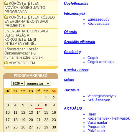
KŐRÖSTETÉTLEN
Ügyfélfogadás
IVÓVÍZMINŐSÉG-JAVÍTÓ
PROGRAMJA
Intézmények
KŐRÖSTETÉTLEN KÖZSÉG
Egészségügy
ENERGIAHATÉKONYSÁGI
Közigazgatás
PROJEKTJE
ENERGIAHATÉKONYSÁGI
Oktatás
BERUHÁZÁS A
KŐRÖSTETÉTLENI
Szociális ellátások
INTÉZMÉNYEKNÉL
Kőröstetétlen Község
Gazdaság
Önkormányzat helyi
humánfejlesztési projekt
Cégek
Cégek weblapjai
ADATVÉDELEM
Kultúra - Sport
PROGRAMKERESŐ
Média
Turizmus
Hé
Ke
Sz
Cs
Pé
Sz
Va
Vendéglátóhelyek
1
2
Szálláshelyek
3
4
5
6
7
8
9
AKTUÁLIS
10
11
12
13
14
15
16
Hírek
Közlemények - Felhívások
17
18
19
20
21
22
23
Vásárnaptár
Programok
24
25
26
27
28
29
30
Pályázatok