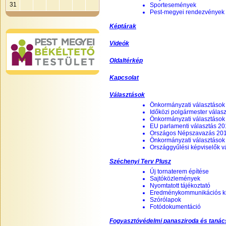
31
Sportesemények
Pest-megyei rendezvények
Képtárak
Videók
Oldaltérkép
Kapcsolat
Választások
Önkormányzati választások
Időközi polgármester válas
Önkormányzati választások
EU parlamenti választás 2
Országos Népszavazás 201
Önkormányzati választások
Országgyűlési képviselők v
Széchenyi Terv Plusz
Új tornaterem építése
Sajtóközlemények
Nyomtatott tájékoztató
Eredménykommunikációs k
Szórólapok
Fotódokumentáció
Fogyasztóvédelmi panasziroda és tanác