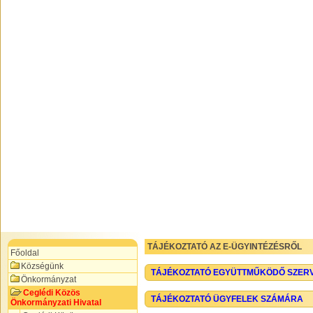
TÁJÉKOZTATÓ AZ E-ÜGYINTÉZÉSRŐL
Főoldal
Községünk
TÁJÉKOZTATÓ EGYÜTTMŰKÖDŐ SZER
Önkormányzat
Ceglédi Közös
TÁJÉKOZTATÓ ÜGYFELEK SZÁMÁRA
Önkormányzati Hivatal