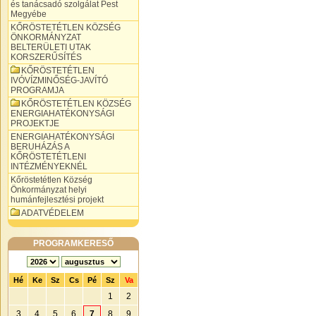
és tanácsadó szolgálat Pest
Megyébe
KŐRÖSTETÉTLEN KÖZSÉG
ÖNKORMÁNYZAT
BELTERÜLETI UTAK
KORSZERŰSÍTÉS
KŐRÖSTETÉTLEN
IVÓVÍZMINŐSÉG-JAVÍTÓ
PROGRAMJA
KŐRÖSTETÉTLEN KÖZSÉG
ENERGIAHATÉKONYSÁGI
PROJEKTJE
ENERGIAHATÉKONYSÁGI
BERUHÁZÁS A
KŐRÖSTETÉTLENI
INTÉZMÉNYEKNÉL
Kőröstetétlen Község
Önkormányzat helyi
humánfejlesztési projekt
ADATVÉDELEM
PROGRAMKERESŐ
Hé
Ke
Sz
Cs
Pé
Sz
Va
1
2
3
4
5
6
7
8
9