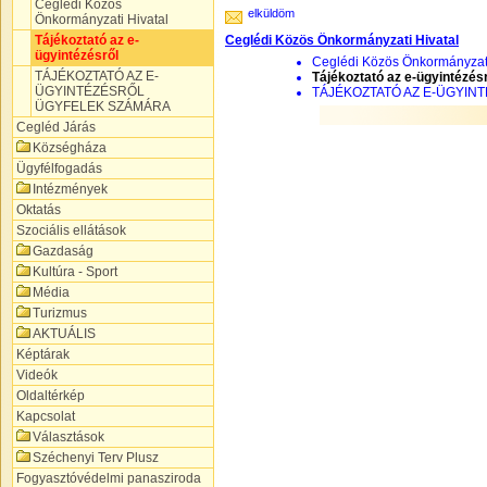
Ceglédi Közös
elküldöm
Önkormányzati Hivatal
Tájékoztató az e-
Ceglédi Közös Önkormányzati Hivatal
ügyintézésről
Ceglédi Közös Önkormányzati
TÁJÉKOZTATÓ AZ E-
Tájékoztató az e-ügyintézés
ÜGYINTÉZÉSRŐL
TÁJÉKOZTATÓ AZ E-ÜGYIN
ÜGYFELEK SZÁMÁRA
Cegléd Járás
Községháza
Ügyfélfogadás
Intézmények
Oktatás
Szociális ellátások
Gazdaság
Kultúra - Sport
Média
Turizmus
AKTUÁLIS
Képtárak
Videók
Oldaltérkép
Kapcsolat
Választások
Széchenyi Terv Plusz
Fogyasztóvédelmi panasziroda