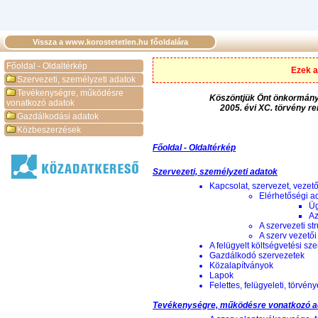
Vissza a www.korostetetlen.hu főoldalára
Főoldal - Oldaltérkép
Ezek a
Szervezeti, személyzeti adatok
Tevékenységre, működésre
Köszöntjük Önt önkormányza
vonatkozó adatok
2005. évi XC. törvény r
Gazdálkodási adatok
Közbeszerzések
Főoldal - Oldaltérkép
Szervezeti, személyzeti adatok
Kapcsolat, szervezet, vezet
Elérhetőségi a
Üg
Az
A szervezeti st
A szerv vezetői
A felügyelt költségvetési sz
Gazdálkodó szervezetek
Közalapítványok
Lapok
Felettes, felügyeleti, törvén
Tevékenységre, működésre vonatkozó a