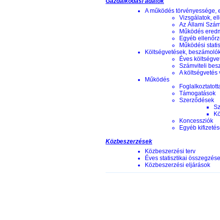
Gazdálkodási adatok
A működés törvényessége, 
Vizsgálatok, el
Az Állami Szám
Működés eredm
Egyéb ellenőrz
Működési statis
Költségvetések, beszámoló
Éves költségve
Számviteli be
A költségvetés
Működés
Foglalkoztatott
Támogatások
Szerződések
Sz
Kö
Koncessziók
Egyéb kifizeté
Közbeszerzések
Közbeszerzési terv
Éves statisztikai összegzés
Közbeszerzési eljárások