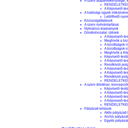
A szerv alaptevékenysége, f
RENDELETKERE
A Képviselő-te
A hatósági ügyek intézésén
Letölthető nyo
Közszolgáltatások
A szerv nyilvántartásai
Nyilvános kiadványok
Döntéshozatal, ülések
A Képviselő-tes
Meghívók a biz
A bizottságok n
A bizottságok 
Meghívók a Képv
Képviselő-testü
A Képviselő-tes
Rendkívüli pol
A Képviselő-te
A Képviselő-tes
Rendkívüli pol
RENDELETKERE
A szerv döntései, koncepciók
Képviselő-testü
A Képviselő-tes
A Képviselő-te
A Képviselő-tes
RENDELETKERE
Pályázati kiírások
Aktív pályázati 
Archív pályázat
Egyéb pályázati