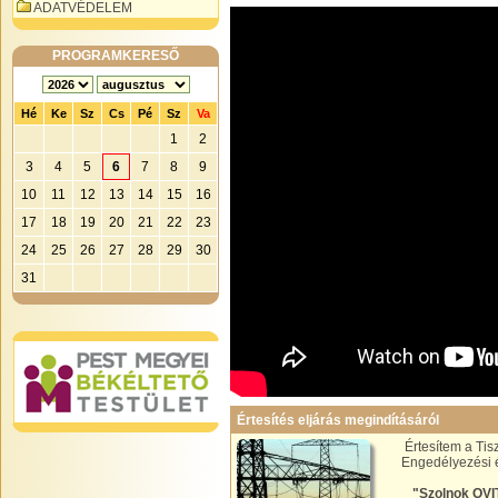
ADATVÉDELEM
PROGRAMKERESŐ
Hé
Ke
Sz
Cs
Pé
Sz
Va
1
2
3
4
5
6
7
8
9
10
11
12
13
14
15
16
17
18
19
20
21
22
23
24
25
26
27
28
29
30
31
Értesítés eljárás megindításáról
Értesítem a Ti
Engedélyezési é
"Szolnok OVIT