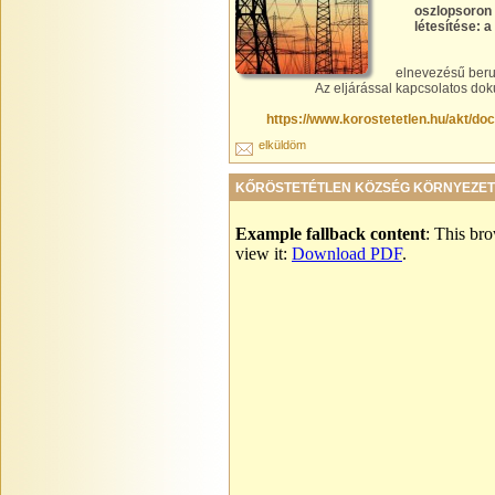
oszlopsoron 
létesítése: 
elnevezésű beruh
Az eljárással kapcsolatos dok
https://www.korostetetlen.hu/akt/
elküldöm
KŐRÖSTETÉTLEN KÖZSÉG KÖRNYEZET