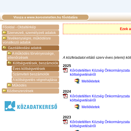
Vissza a www.korostetetlen.hu főoldalára
Főoldal - Oldaltérkép
Ezek a
Szervezeti, személyzeti adatok
Tevékenységre, működésre
vonatkozó adatok
Gazdálkodási adatok
A működés törvényessége,
ellenőrzések
A közfeladatot ellátó szerv éves (elemi) kö
Költségvetések, beszámolók
2025
Éves költségvetések
Kőröstetétlen Község Önkormányzata 2
Számviteli beszámolók
költségvetéséről
A költségvetés végrehajtása
Mellékletek
Működés
Közbeszerzések
2024
Kőröstetétlen Község Önkormányzata 1
költségvetéséről
Mellékletek
2023
Kőröstetétlen Község Önkormányzata 5
költségvetéséről