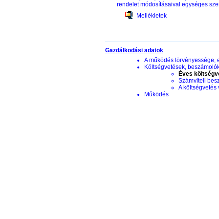
rendelet módosításaival egységes sz
Mellékletek
Gazdálkodási adatok
A működés törvényessége, 
Költségvetések, beszámoló
Éves költségv
Számviteli be
A költségvetés
Működés