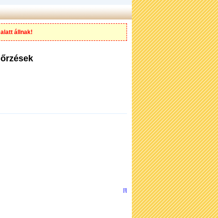
alatt állnak!
nőrzések
[l]