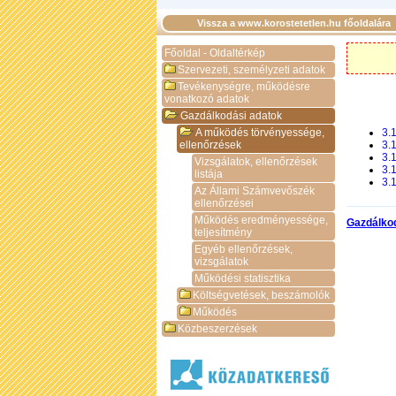
Vissza a www.korostetetlen.hu főoldalára
Főoldal - Oldaltérkép
Szervezeti, személyzeti adatok
Tevékenységre, működésre
vonatkozó adatok
Gazdálkodási adatok
A működés törvényessége,
3.1
ellenőrzések
3.
3.
Vizsgálatok, ellenőrzések
3.
listája
3.1
Az Állami Számvevőszék
ellenőrzései
Működés eredményessége,
Gazdálko
teljesítmény
Egyéb ellenőrzések,
vizsgálatok
Működési statisztika
Költségvetések, beszámolók
Működés
Közbeszerzések