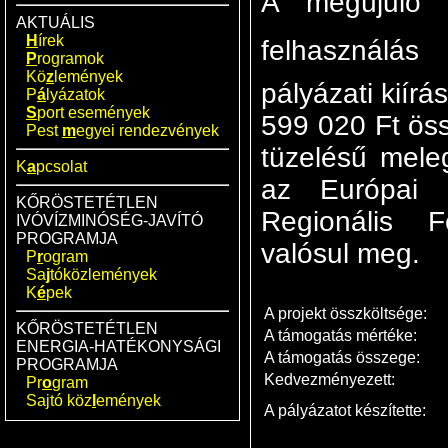
A megújuló 
AKTUÁLIS
H
írek
felhasználás 
P
rogramok
Kö
z
lemények
pályázati kiír
P
á
lyázatok
S
port események
599 020 Ft ös
Pest
m
egyei rendezvények
tüzelésű meleg
K
a
pcsolat
az Európai 
KŐRÖSTETÉTLEN
Regionális Fe
IVÓVÍZMINÓSÉG-JAVÍTÓ
PROGRAMJA
valósul meg.
P
r
ogram
Sa
j
tóközlemények
K
é
pek
A projekt összköltsége:
KŐRÖSTETÉTLEN
A támogatás mértéke:
ENERGIA-HATÉKONYSÁGI
A támogatás összege:
PROGRAMJA
Kedvezményezett:
Pr
o
gram
Sajtó köz
l
emények
A pályázatot készítette: