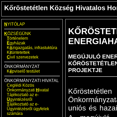
Kőröstetétlen Község Hivatalos Ho
N
YITÓLAP
KŐRÖSTET
K
ÖZSÉGÜNK
T
örténelem
ENERGIAH
E
gyházak
K
ö
zigazgatás, infrastuktúra
K
i
tüntetettek
MEGÚJULÓ ENER
C
ivil szervezetek
KŐRÖSTETÉTLE
ÖNKORMÁNYZAT
PROJEKTJE
K
é
pviselő testület
ÖNKORMÁNYZATI HIVATAL
Ceglédi Közös
Kőrösteté
Önkormányzati
H
ivatal
Tájékoztató az e-
Önkormányzat
Ü
gyintézésről
T
ájékoztató az e-
uniós és hazai
Ügyintézésről ügyfelek
számára