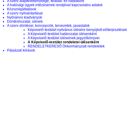
A szerv alaptevékenysége, feladat- és hatásköre
A hatósági ügyek intézésének rendjével kapcsolatos adatok
Közszolgáltatások
A szerv nyilvántartásai
Nyilvános kiadványok
Döntéshozatal, ülések
A szerv döntései, koncepciók, tervezetek, javaslatok
Képviselő-testület nyilvános ülésére benyújtott előterjesztések
A Képviselő-testület határozatai ülésenként
A Képviselő-testület üléseinek jegyzőkönyvei
A Képviselő-testület rendeletei ülésenként
RENDELETKERESŐ Önkormányzati rendeletek
Pályázati kiírások