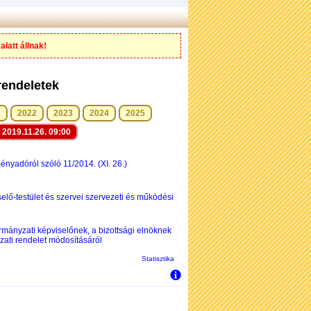
alatt állnak!
rendeletek
1
2022
2023
2024
2025
2019.11.26. 09:00
nyadóról szóló 11/2014. (XI. 26.)
lő-testület és szervei szervezeti és működési
mányzati képviselőnek, a bizottsági elnöknek
nyzati rendelet módosításáról
Statisztika