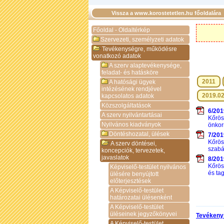
Vissza a www.korostetetlen.hu főoldalára
Főoldal - Oldaltérkép
Szervezeti, személyzeti adatok
Tevékenységre, működésre
vonatkozó adatok
A szerv alaptevékenysége,
feladat- és hatásköre
2011
A hatósági ügyek
intézésének rendjével
2019.02
kapcsolatos adatok
Közszolgáltatások
6/2019
A szerv nyilvántartásai
Kőrös
Nyilvános kiadványok
önkor
Döntéshozatal, ülések
7/2019
Kőrös
A szerv döntései,
szabá
koncepciók, tervezetek,
javaslatok
8/2019
Kőrös
Képviselő-testület nyilvános
és tag
ülésére benyújtott
előterjesztések
A Képviselő-testület
határozatai ülésenként
A Képviselő-testület
üléseinek jegyzőkönyvei
Tevékeny
A Képviselő-testület