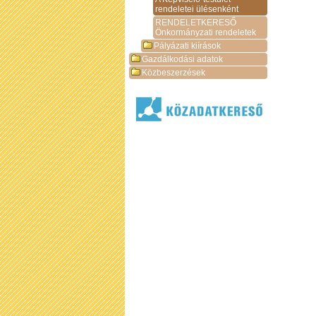
rendeletei ülésenként
RENDELETKERESŐ
Önkormányzati rendeletek
Pályázati kiírások
Gazdálkodási adatok
Közbeszerzések