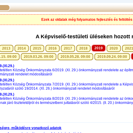
Ezek az oldalak még folyamatos fejlesztés és feltöltés 
A Képviselő-testületi üléseken hozott 
2019
2013
2014
2015
2016
2017
2018
2020
202
.15. 09:00
2019.03.26. 09:00
2019.05.28. 09:00
2019.09.24. 09:00
.(XI.29.)
tetétlen Község Önkormányzata 6/2019. (XI. 29.) önkormányzati rendelete az építmé
mányzati rendelet módosításáról
.(XI.29.)
tetétlen Község Önkormányzata 7/2019. (XI. 29.) önkormányzati rendelete a Képvise
lyzatáról szóló 19/2014. (XI. 26.) önkormányzati rendelet módosításáról
.(XI.29.)
tetétlen Község Önkormányzata 8/2019. (XI. 29.) önkormányzati rendelete az önkor
nak járó tiszteletdíjról és természetbeni juttatásról szóló 4/2015. (II. 20.) önkormá
ségre, működésre vonatkozó adatok