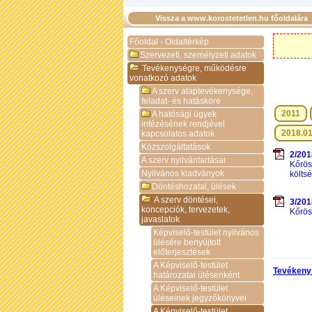
Vissza a www.korostetetlen.hu főoldalára
Főoldal - Oldaltérkép
Szervezeti, személyzeti adatok
Tevékenységre, működésre
vonatkozó adatok
A szerv alaptevékenysége,
feladat- és hatásköre
2011
A hatósági ügyek
intézésének rendjével
2018.01
kapcsolatos adatok
Közszolgáltatások
2/2018
A szerv nyilvántartásai
Kőrös
Nyilvános kiadványok
költs
Döntéshozatal, ülések
A szerv döntései,
3/2018
koncepciók, tervezetek,
Kőrös
javaslatok
Képviselő-testület nyilvános
ülésére benyújtott
előterjesztések
A Képviselő-testület
Tevékeny
határozatai ülésenként
A Képviselő-testület
üléseinek jegyzőkönyvei
A Képviselő-testület