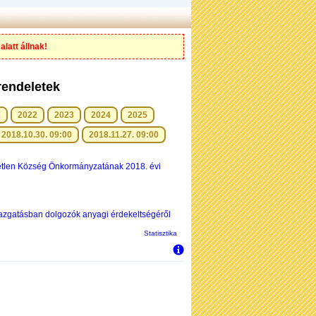
alatt állnak!
rendeletek
1
2022
2023
2024
2025
2018.10.30. 09:00
2018.11.27. 09:00
tétlen Község Önkormányzatának 2018. évi
gazgatásban dolgozók anyagi érdekeltségéről
Statisztika