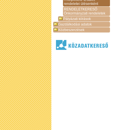
rendeletei ülésenként
RENDELETKERESŐ
Önkormányzati rendeletek
Pályázati kiírások
Gazdálkodási adatok
Közbeszerzések