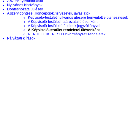
A szerv nyilvántartásai
Nyilvános kiadványok
Döntéshozatal, ülések
A szerv döntései, koncepciók, tervezetek, javaslatok
Képviselő-testület nyilvános ülésére benyújtott előterjesztések
A Képviselő-testület határozatai ülésenként
A Képviselő-testület üléseinek jegyzőkönyvei
A Képviselő-testület rendeletei ülésenként
RENDELETKERESŐ Önkormányzati rendeletek
Pályázati kiírások