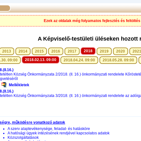
Ezek az oldalak még folyamatos fejlesztés és feltöltés 
A Képviselő-testületi üléseken hozott 
2018
2013
2014
2015
2016
2017
2019
2020
202
2018.02.13. 09:00
.30. 09:00
2018.04.24. 09:00
2018.05.28. 09:00
.(II.16.)
tetétlen Község Önkormányzata 2/2018. (II. 16.) önkormányzati rendelete Kőröste
égvetéséről
Mellékletek
.(II.16.)
tetétlen Község Önkormányzata 3/2018. (II. 16.) önkormányzati rendelete az adói
ségre, működésre vonatkozó adatok
A szerv alaptevékenysége, feladat- és hatásköre
A hatósági ügyek intézésének rendjével kapcsolatos adatok
Közszolgáltatások