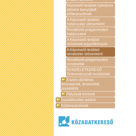
Képviselő-testület nyilvános
ülésére benyújtott
előterjesztések
A Képviselő-testület
határozatai ülésenként
Rendkívüli polgármesteri
határozatok
A Képviselő-testület
üléseinek jegyzőkönyvei
A Képviselő-testület
rendeletei ülésenként
Rendkívüli polgármesteri
rendeletek
RENDELETKERESŐ
Önkormányzati rendeletek
A szerv döntései,
koncepciók, tervezetek,
javaslatok
Pályázati kiírások
Gazdálkodási adatok
Közbeszerzések