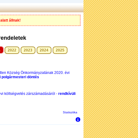
alatt állnak!
rendeletek
1
2022
2023
2024
2025
tétlen Község Önkormányzatának 2020. évi
i polgármesteri döntés
évi költségvetés zárszámadásáról -
rendkívüli
Statisztika