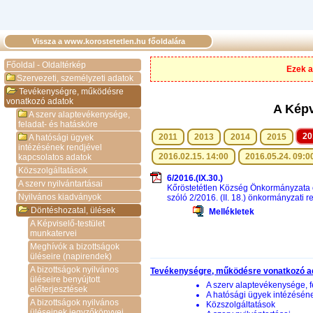
Vissza a www.korostetetlen.hu főoldalára
Főoldal - Oldaltérkép
Ezek a
Szervezeti, személyzeti adatok
Tevékenységre, működésre
vonatkozó adatok
A Képv
A szerv alaptevékenysége,
feladat- és hatásköre
20
2011
2013
2014
2015
A hatósági ügyek
intézésének rendjével
2016.02.15. 14:00
2016.05.24. 09:0
kapcsolatos adatok
Közszolgáltatások
6/2016.(IX.30.)
A szerv nyilvántartásai
Kőröstetétlen Község Önkormányzata 
Nyilvános kiadványok
szóló 2/2016. (II. 18.) önkormányzati 
Döntéshozatal, ülések
Mellékletek
A Képviselő-testület
munkatervei
Meghívók a bizottságok
üléseire (napirendek)
A bizottságok nyilvános
Tevékenységre, működésre vonatkozó a
üléseire benyújtott
A szerv alaptevékenysége, f
előterjesztések
A hatósági ügyek intézésén
A bizottságok nyilvános
Közszolgáltatások
üléseinek jegyzőkönyvei