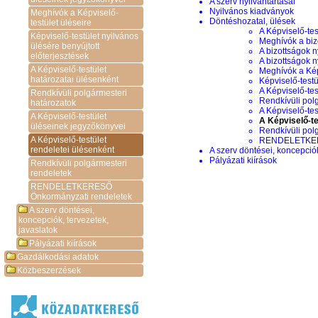
A szerv nyilvántartásai
Nyilvános kiadványok
Meghívók a Képviselő-
Döntéshozatal, ülések
testület üléseire
A Képviselő-tes
Képviselő-testület nyilvános
Meghívók a biz
ülésére benyújtott
A bizottságok n
előterjesztések
A bizottságok 
A Képviselő-testület
Meghívók a Képv
határozatai ülésenként
Képviselő-testü
A Képviselő-tes
Rendkívüli polgármesteri
Rendkívüli pol
határozatok
A Képviselő-te
A Képviselő-testület
A Képviselő-te
üléseinek jegyzőkönyvei
Rendkívüli pol
A Képviselő-testület
RENDELETKERE
rendeletei ülésenként
A szerv döntései, koncepciók
Pályázati kiírások
Rendkívüli polgármesteri
rendeletek
RENDELETKERESŐ
Önkormányzati rendeletek
A szerv döntései,
koncepciók, tervezetek,
javaslatok
Pályázati kiírások
Gazdálkodási adatok
Közbeszerzések